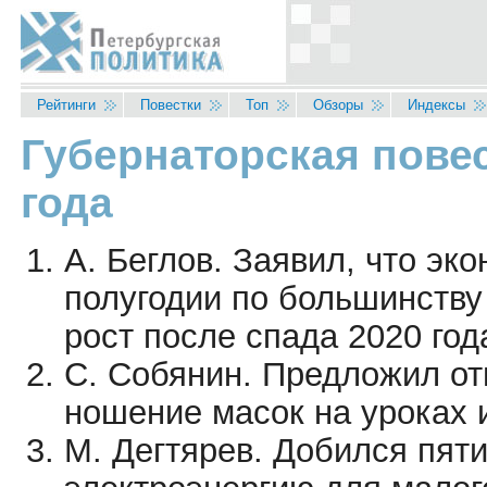
Перейти к основному содержанию
Рейтинги
Повестки
Топ
Обзоры
Индексы
Губернаторская повес
Вы здесь
года
А. Беглов. Заявил, что эк
полугодии по большинству
рост после спада 2020 год
С. Собянин. Предложил от
ношение масок на уроках 
М. Дегтярев. Добился пят