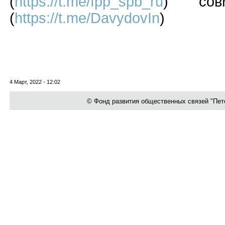
(
https://t.me/fpp_spb_ru
) совм
(
https://t.me/DavydovIn
)
4 Март, 2022 - 12:02
© Фонд развития общественных связей "Петер