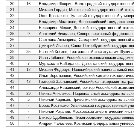
30
16
Владимир Шкарин, Волгоградский государственный
31
-
Михаил Гордин, Московский государственный техн
32
-
Олег Кравченко, Тульский государственный универ
33
-
Владимир Малышев, Всероссийский государственны
34
-
Бессарион Месхи, Донской государственный технич
35
9
Анатолий Николаев, Северо-восточный федеральн
36
-
Светлана Ашмарина, Самарский государственный э
37
-
Дмитрий Иванов, Санкт-Петербургский государстве
38
35
Евгений Князев, Театральный института им Щукина
39
-
Иван Лобанов, Российская экономическая академи
40
7
Муртазали Рабаданов, Дагестанский государственн
41
12
Михаил Федорук, Новосибирский национальный исс
42
-
Илья Воротынцев, Российский химико-технологиче
43
42
Григорий Заславский, Российская академия театра
44
-
Александр Рыжинский, ректор Российской академи
45
29
Никита Анисимов, Национальный исследовательск
46
5
Николай Карякин, Приволжский исследовательский
47
-
Борис Костишко, Ульяновский государственный уни
48
-
Николай Рогалев, Московский энергетический инст
49
-
Виктор Сдобняков, Нижегородский государственны
50
-
Андрей Фалалеев, Крымский федеральный универс