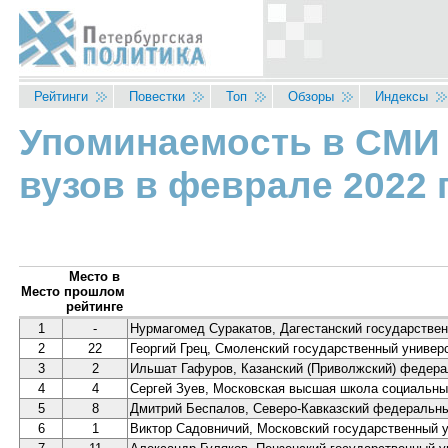
Перейти к основному содержанию
Рейтинги
Повестки
Топ
Обзоры
Индексы
Упоминаемость в СМИ 
Вы здесь
вузов в феврале 2022 
Место в
Место
прошлом
рейтинге
1
-
Нурмагомед Суракатов, Дагестанский государствен
2
22
Георгий Грец, Смоленский государственный универс
3
2
Ильшат Гафуров, Казанский (Приволжский) федера
4
4
Сергей Зуев, Московская высшая школа социальны
5
8
Дмитрий Беспалов, Северо-Кавказский федеральны
6
1
Виктор Садовничий, Московский государственный 