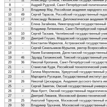
7
11
Александр Гуляков, Пензенский государственный у
8
-
Андрей Рудской, Санкт-Петербургский политехниче
9
3
Владимир Мау, Российская академия народного хо
10
49
Сергей Тарасов, Российский государственный педаг
11
17
Александр Яковенко, Дипломатическая академия 
12
-
Елена Загайнова, Нижегородский государственный 
13
-
Владимир Литвиненко, Санкт-Петербургский горный
14
10
Сергей Таскаев, Челябинский государственный уни
15
20
Дмитрий Глушко, Мордовский государственный униве
16
-
Константин Маркелов, Астраханский государствен
17
-
Сергей Синельников-Мурылев, ректор Всероссийск
18
-
Назим Баламирзоев, Дагестанский государственный
19
46
Эдуард Галажинский, Томский государственный ун
20
36
Николай Кропачев, Санкт-Петербургский государст
21
-
Станислав Кудж, Российский технологический ун
22
18
Галина Мерзлякова, Удмуртский государственный 
23
-
Маргарита Русецкая, Государственный институт ру
24
26
Николай Цискаридзе, Академия русского балета им
25
-
Сергей Замятин, Омский государственный университ
26
37
Иван Кротт, Омский государственный педагогическ
27
-
Дмитрий Ливанов, Московский физико-технический 
28
25
Анатолий Торкунов, Московский государственный 
29
50
Владимир Трухачев, Московский государственный 