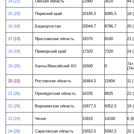
14 (21)
Омская область
22980
3620
44 (
15 (23)
Пермский край
20185,5
9385,5
18 (
16 (18)
Башкортостан
20044,7
8786,7
20 (
17 (13)
Ярославская область
18370
8160
21 (
18 (19)
Приморский край
17320
7320
24 (
74+
19 (20)
Ханты-Мансийский АО
16500
0
(74
20 (15)
Ростовская область
16464,5
11804
11 (
21 (26)
Оренбургская область
16335
8025
22 (
22 (29)
Воронежская область
15877,5
9352,5
19 (
23 (24)
Чечня
15810
14100
6 (8
24 (28)
Саратовская область
15652,5
5092,5
32 (