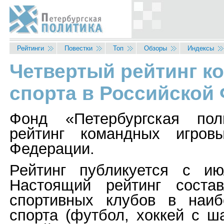
Перейти к основному содержанию
Рейтинги
Повестки
Топ
Обзоры
Индексы
Четвертый рейтинг к
Вы здесь
спорта в Российской
Фонд «Петербургская пол
рейтинг командных игров
Федерации.
Рейтинг публикуется с и
Настоящий рейтинг соста
спортивных клубов в наиб
спорта (футбол, хоккей с ш