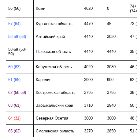
74+
56 (56)
Коми
4620
0
(74
57 (64)
Курганская область
4470
45
73 
58-59 (68)
Алтайский край
4440
3030
47 (
58-59 (58-
Псковская область
4440
4440
35 
59)
60 (63)
Калужская область
4020
3080
46 (
61 (65)
Карелия
3900
900
62 
62 (58-59)
Костромская область
3795
3795
39 
63 (61)
Забайкальский край
3710
2940
50 (
64 (31)
Северная Осетия
3600
3000
48 (
65 (62)
Смоленская область
3270
2850
51 (