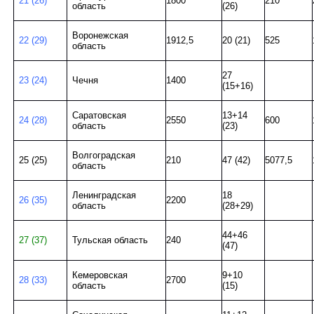
21 (26)
1800
210
область
(26)
Воронежская
22 (29)
1912,5
20 (21)
525
область
27
23 (24)
Чечня
1400
(15+16)
Саратовская
13+14
24 (28)
2550
600
область
(23)
Волгоградская
25 (25)
210
47 (42)
5077,5
область
Ленинградская
18
26 (35)
2200
область
(28+29)
44+46
27 (37)
Тульская область
240
(47)
Кемеровская
9+10
28 (33)
2700
область
(15)