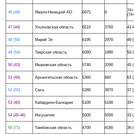
74+
46 (48)
Ямало-Ненецкий АО
6975
0
(74
47 (44)
Ульяновская область
6510
3760
41-
48 (50)
Марий Эл
6195
2970
49 (
49 (54)
Тверская область
6080
1980
59 (
50 (43)
Ивановская область
5740
3290
45 (
51 (49)
Архангельская область
5360
660
63 (
52 (55)
Саха
5280
3870
37 (
53 (40)
Кабардино-Балкария
5100
5100
30+
54 (45-46)
Ингушетия
5000
5000
33 
55 (71)
Тамбовская область
4700
4180
36 (