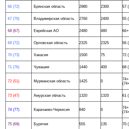
66 (72)
Брянская область
2980
2300
57 (
67 (70)
Владимирская область
2760
2400
55 
68 (67)
Еврейская АО
2480
480
66+
69 (72)
Орловская область
2325
2325
56 
70 (73)
Хакасия
1500
75
72 
71 (76)
Чувашия
1440
400
68 (
74+
72 (51)
Мурманская область
1425
0
(74
73 (47)
Амурская область
1320
1320
61 (
74+
74 (77)
Карачаево-Черкесия
840
0
(74
75 (69)
Бурятия
555
135
70 (