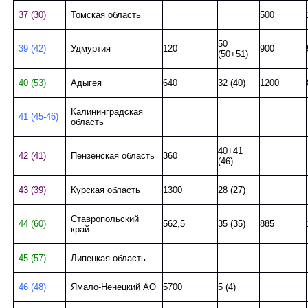
37 (30)
Томская область
500
50
39 (42)
Удмуртия
120
900
(50+51)
40 (53)
Адыгея
640
32 (40)
1200
Калининградская
41 (45-46)
область
40+41
42 (41)
Пензенская область
360
(46)
43 (39)
Курская область
1300
28 (27)
Ставропольский
44 (60)
562,5
35 (35)
885
край
45 (57)
Липецкая область
46 (48)
Ямало-Ненецкий АО
5700
5 (4)