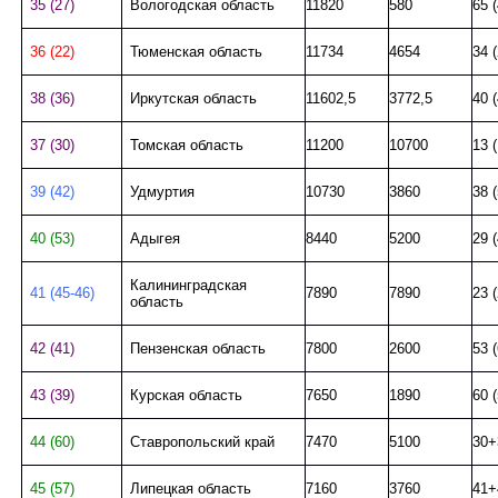
35 (27)
Вологодская область
11820
580
65 (
36 (22)
Тюменская область
11734
4654
34 (
38 (36)
Иркутская область
11602,5
3772,5
40 (
37 (30)
Томская область
11200
10700
13 (
39 (42)
Удмуртия
10730
3860
38 (
40 (53)
Адыгея
8440
5200
29 (
Калининградская
41 (45-46)
7890
7890
23 
область
42 (41)
Пензенская область
7800
2600
53 (
43 (39)
Курская область
7650
1890
60 (
44 (60)
Ставропольский край
7470
5100
30+
45 (57)
Липецкая область
7160
3760
41+