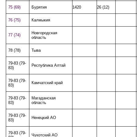
75 (69)
Бурятия
1420
26 (12)
76 (75)
Калмыкия
Новгородская
77 (74)
область
78 (78)
Тыва
79-83 (79-
Республика Алтай
83)
79-83 (79-
Камчатский край
83)
79-83 (79-
Магаданская
83)
область
79-83 (79-
Ненецкий АО
83)
79-83 (79-
Чукотский АО