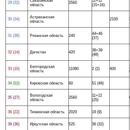
Сахалинская
11+12
29 (32)
2560
область
(15+16)
Астраханская
30 (34)
2100
область
44+46
31 (38)
Рязанская область
240
(37)
38+39
32 (14)
Дагестан
420
(48)
Белгородская
33 (10)
11080
2 (2)
400
область
34 (52)
Кировская область
60
51 (49)
Вологодская
11+12
35 (27)
2560
область
(25)
36 (22)
Тюменская область
2020
19 (9)
38 (36)
Иркутская область
525
36 (32)