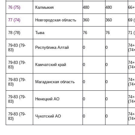
76 (75)
Калмыкия
480
480
66+
77 (74)
Новгородская область
360
360
69 (
78 (78)
Тыва
76
76
71 
79-83 (79-
74+
Республика Алтай
0
0
83)
(74
79-83 (79-
74+
Камчатский край
0
0
83)
(74
79-83 (79-
74+
Магаданская область
0
0
83)
(74
79-83 (79-
74+
Ненецкий АО
0
0
83)
(74
79-83 (79-
74+
Чукотский АО
0
0
83)
(74