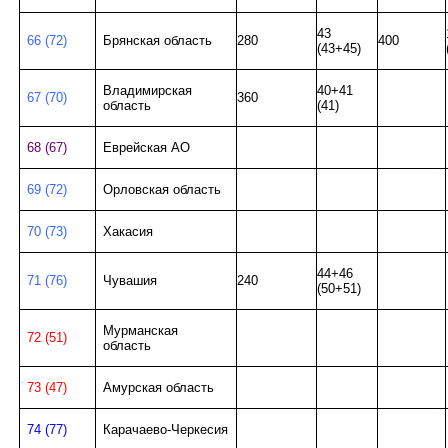
43
66 (72)
Брянская область
280
400
(43+45)
Владимирская
40+41
67 (70)
360
область
(41)
68 (67)
Еврейская АО
69 (72)
Орловская область
70 (73)
Хакасия
44+46
71 (76)
Чувашия
240
(50+51)
Мурманская
72 (51)
область
73 (47)
Амурская область
74 (77)
Карачаево-Черкесия