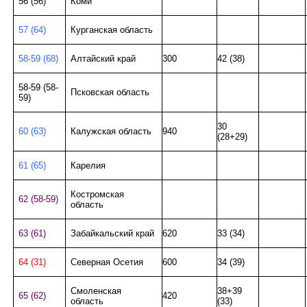
56 (56)
Коми
57 (64)
Курганская область
58-59 (68)
Алтайский край
300
42 (38)
58-59 (58-
Псковская область
59)
30
60 (63)
Калужская область
940
(28+29)
61 (65)
Карелия
Костромская
62 (58-59)
область
63 (61)
Забайкальский край
620
33 (34)
64 (31)
Северная Осетия
600
34 (39)
Смоленская
38+39
65 (62)
420
область
(33)