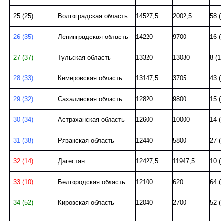
25 (25)
Волгоградская область
14527,5
2002,5
58 (
26 (35)
Ленинградская область
14220
9700
16 (
27 (37)
Тульская область
13320
13080
8 (1
28 (33)
Кемеровская область
13147,5
3705
43 (
29 (32)
Сахалинская область
12820
9800
15 (
30 (34)
Астраханская область
12600
10000
14 (
31 (38)
Рязанская область
12440
5800
27 (
32 (14)
Дагестан
12427,5
11947,5
10 (
33 (10)
Белгородская область
12100
620
64 (
34 (52)
Кировская область
12040
2700
52 (