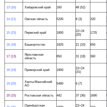
13 (16)
Хабаровский край
160
48 (52)
14 (21)
Омская область
5200
8 (3)
320
22+24
15 (23)
Пермский край
1800
1725
(20)
16 (18)
Башкортостан
1820
21 (10)
650
Ярославская
17 (13)
850
31 (18)
360
область
22+24
18 (19)
Приморский край
1800
(31)
Ханты-Мансийский
19 (20)
5480
6 (7)
АО
20 (15)
Ростовская область
442
37 (36)
1690
Оренбургская
22+24