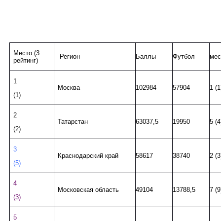
Место (3
Регион
Баллы
Футбол
ме
рейтинг)
1
Москва
102984
57904
1 (1
(1)
2
Татарстан
63037,5
19950
5 (4
(2)
3
Краснодарский край
58617
38740
2 (3
(5)
4
Московская область
49104
13788,5
7 (9
(3)
5