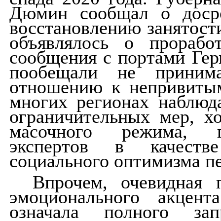
Дюмин сообщал о доср
восстановлению занятости
объявлялось о прорабо
сообщения с портами Гер
пообещали не приним
отношению к непривитым
многих регионах наблюд
ограничительных мер, х
масочного режима, п
экспертов в качестве
социального оптимизма п
Впрочем, очевидная п
эмоционального акцен
означала полного за