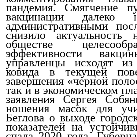
пандемия. Смягчение п
вакцинации далеко н
административными посл
снизило актуальность 
обществе целесооб
эффективности вакци
управленцы исходят из
ковида в текущей пов
завершения «черной поло
так и в экономическом пл
заявления Сергея Собян
ношения масок для учи
Беглова о выходе городс
показателей на устойч
спада 2020 года. Губерн