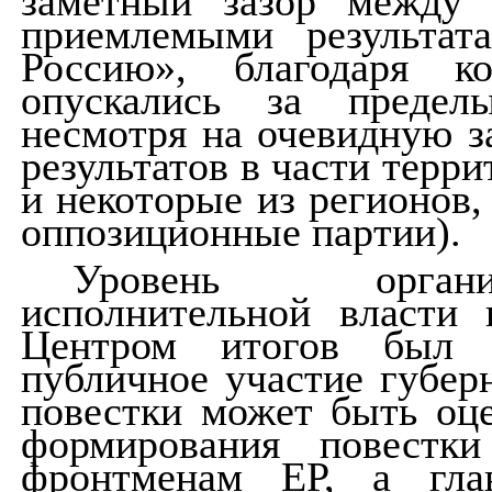
заметный зазор между
приемлемыми результат
Россию», благодаря к
опускались за предел
несмотря на очевидную з
результатов в части терр
и некоторые из регионов,
оппозиционные партии).
Уровень органи
исполнительной власти
Центром итогов был т
публичное участие губер
повестки может быть оце
формирования повестк
фронтменам ЕР, а гла