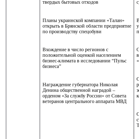
твердых бытовых отходов
с
Планы украинской компании «Талан»
В
открыть в Брянской области предприятие
у
по производству спецобуви
п
Вхождение в число регионов с
О
положительной оценкой населением
в
бизнес-климата в исследовании “Пульс
«
бизнеса”
О
Награждение губернатора Николая
р
Денина общественной наградой –
з
орденом «За службу России» от Совета
к
ветеранов центрального аппарата МВД
О
с
Т