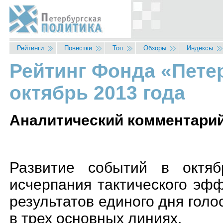
Перейти к основному содержанию
Рейтинги
Повестки
Топ
Обзоры
Индексы
Рейтинг Фонда «Петер
Вы здесь
октябрь 2013 года
Аналитический комментари
Развитие событий в октяб
исчерпания тактического эф
результатов единого дня голо
в трех основных линиях.