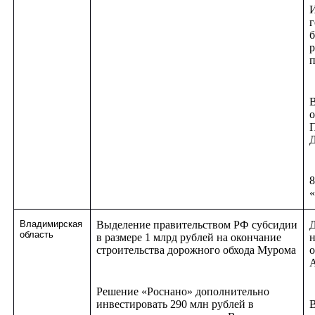
И
г
б
р
В
о
П
Д
8
«
Владимирская
Выделение правительством РФ субсидии
Д
область
в размере 1 млрд рублей на окончание
н
строительства дорожного обхода Мурома
о
Решение «Роснано» дополнительно
инвестировать 290 млн рублей в
В