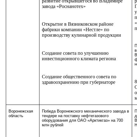
развитие открывшегося во Владимире
р
завода «Роснанотех»
у
п
«
Открытие в Вязниковском районе
п
фабрики компании «Нестле» по
производству кулинарной продукции
П
в
Создание совета по улучшению
В
инвестиционного климата региона
ф
н
Создание общественного совета по
8
здравоохранению при губернаторе
О
о
м
Воронежская
Победа Воронежского механического завода в
П
область
тендере на поставку нефтегазового
д
оборудования для ОАО «Арктикгаз» на 700
В
млн рублей
Н