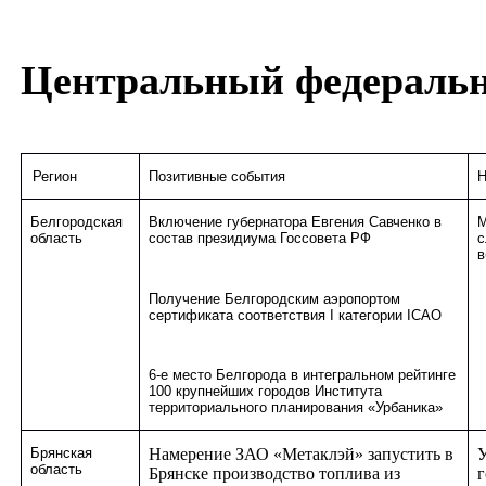
Центральный федераль
Регион
Позитивные события
Н
Белгородская
Включение губернатора Евгения Савченко в
М
область
состав президиума Госсовета РФ
с
в
Получение Белгородским аэропортом
сертификата соответствия
I
категории
ICAO
6-е место Белгорода в интегральном рейтинге
100 крупнейших городов Института
территориального планирования «Урбаника»
Брянская
Намерение ЗАО «Метаклэй» запустить в
У
область
Брянске производство топлива из
г