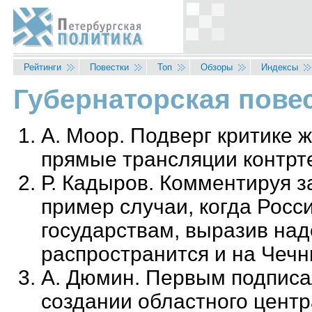
Перейти к основному содержанию
Рейтинги
Повестки
Топ
Обзоры
Индексы
Губернаторская повес
Вы здесь
А. Моор. Подверг критике 
прямые трансляции контрт
Р. Кадыров. Комментируя з
пример случаи, когда Росс
государствам, выразив над
распространится и на Чеч
А. Дюмин. Первым подписа
создании областного цент