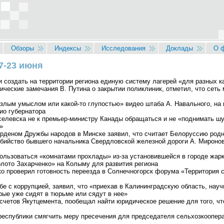
Обзоры
Индексы
Исследования
Доклады
О 
7-23 июня
 создать на территории региона единую систему лагерей «для разных к
ические замечания В. Путина о закрытии поликлиник, отметил, что сет
, злым умыслом или какой-то глупостью» видео штаба А. Навального, 
ио губернатора
елевска не к премьер-министру Канады обращаться и не «поднимать шум
»
орденом Дружбы народов в Минске заявил, что считает Белоруссию родн
ийство бывшего начальника Свердловской железной дороги А. Миронова,
пользоваться «комнатами прохлады» из-за установившейся в городе жар
олото Захарченко» на Колыму для развития региона
нко проверил готовность переезда в Солнечногорск форума «Территория 
бе с коррупцией, заявил, что «приехав в Калининградскую область, нау
рые уже сидят в тюрьме или сядут в нее»
 счетов Якутцемента, пообещал найти юридическое решение для того, чт
еспублики смягчить меру пресечения для председателя сельхозкоопера