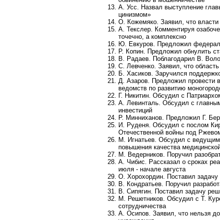
А. Усс. Назвал выступление глав
цинизмом»
О. Кожемяко. Заявил, что власти
А. Текслер. Комментируя озабоче
точечно, а комплексно
Ю. Евкуров. Предложил федераль
Р. Копин. Предложил обнулить с
В. Радаев. Поблагодарил В. Воло
С. Левченко. Заявил, что област
Б. Хасиков. Заручился поддержк
Д. Азаров. Предложил провести 
ведомств по развитию моногород
Г. Никитин. Обсудил с Патриарх
А. Левинталь. Обсудил с главны
инвестиций
Р. Минниханов. Предложил Г. Бе
И. Руденя. Обсудил с послом Кир
Отечественной войны под Ржево
М. Игнатьев. Обсудил с ведущими
повышения качества медицинско
М. Ведерников. Поручил разобр
А. Чибис. Рассказал о сроках р
июля - начале августа
О. Хорохордин. Поставил задачу
В. Кондратьев. Поручил разрабо
В. Сипягин. Поставил задачу реш
М. Решетников. Обсудил с Т. Ку
сотрудничества
А. Осипов. Заявил, что нельзя д