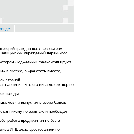
фонде
атегорий граждан всех возрастов»
ь медицинских учреждений первичного
на котором бюджетники фальсифицируют
» в прессе, а «работать вместе,
ой страной
 напомнил, что его вина до сих пор не
кой погоды
смыслов» и выпустил в озеро Сенеж
чился никому не верить», и пообещал
обы работа предприятия не была
тива И. Шалак, арестованной по