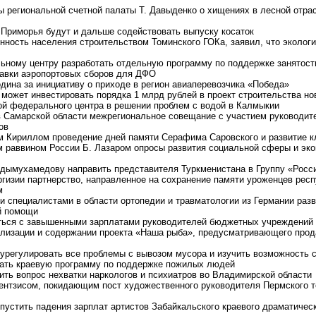
ы региональной счетной палаты Т. Давыденко о хищениях в лесной отра
 Приморья будут и дальше содействовать выпуску косаток
нность населения строительством Томинского ГОКа, заявил, что эколог
ному центру разработать отдельную программу по поддержке занятост
тавки аэропортовых сборов для ДФО
дина за инициативу о приходе в регион авиаперевозчика «Победа»
ь может инвестировать порядка 1 млрд рублей в проект строительства н
ой федерального центра в решении проблем с водой в Калмыкии
в Самарской области межрегиональное совещание с участием руководи
ов
ом Кириллом проведение дней памяти Серафима Саровского и развитие к
м раввином России Б. Лазаром опросы развития социальной сферы и эко
рдымухамедову направить представителя Туркменистана в Группу «Росс
гизии партнерство, направленное на сохранение памяти уроженцев респ
м
 специалистами в области ортопедии и травматологии из Германии разв
й помощи
аться с завышенными зарплатами руководителей бюджетных учреждений
еализации и содержании проекта «Наша рыба», предусматривающего про
 урегулировать все проблемы с вывозом мусора и изучить возможность 
тать краевую программу по поддержке пожилых людей
ить вопрос нехватки наркологов и психиатров во Владимирской области
рентзисом, покидающим пост художественного руководителя Пермского т
опустить падения зарплат артистов Забайкальского краевого драматичес