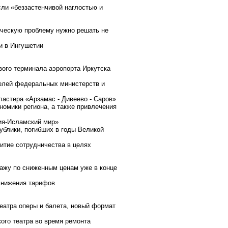
сли «беззастенчивой наглостью и
ическую проблему нужно решать не
и в Ингушетии
ового терминала аэропорта Иркутска
телей федеральных министерств и
ластера «Арзамас - Дивеево - Саров»
номики региона, а также привлечения
ия-Исламский мир»
ублики, погибших в годы Великой
итие сотрудничества в целях
дажу по сниженным ценам уже в конце
снижения тарифов
еатра оперы и балета, новый формат
кого театра во время ремонта