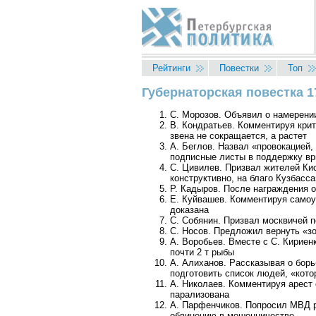
Перейти к основному содержанию
Рейтинги
Повестки
Топ
Губернаторская повестка 1
Вы здесь
С. Морозов. Объявил о намерении
В. Кондратьев. Комментируя крит
звена не сокращается, а растет
А. Беглов. Назвал «провокацией
подписные листы в поддержку вр
С. Цивилев. Призвал жителей Кис
конструктивно, на благо Кузбасса
Р. Кадыров. После награждения 
Е. Куйвашев. Комментируя самоуб
доказана
С. Собянин. Призвал москвичей 
С. Носов. Предложил вернуть «з
А. Воробьев. Вместе с С. Кирие
почти 2 т рыбы
А. Алиханов. Рассказывая о борь
подготовить список людей, «кото
А. Николаев. Комментируя арест
парализована
А. Парфенчиков. Попросил МВД р
обвинению в мошенничестве