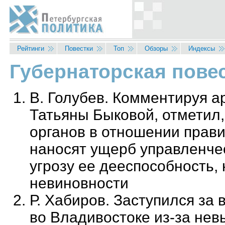
Перейти к основному содержанию
Рейтинги
Повестки
Топ
Обзоры
Индексы
Губернаторская повес
Вы здесь
В. Голубев. Комментируя 
Татьяны Быковой, отметил
органов в отношении прави
наносят ущерб управленчес
угрозу ее дееспособность,
невиновности
Р. Хабиров. Заступился за
во Владивостоке из-за не